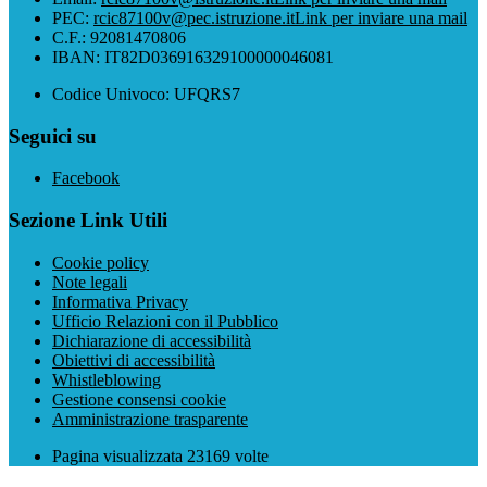
PEC:
rcic87100v@pec.istruzione.it
Link per inviare una mail
C.F.: 92081470806
IBAN: IT82D036916329100000046081
Codice Univoco: UFQRS7
Seguici su
Facebook
Sezione Link Utili
Cookie policy
Note legali
Informativa Privacy
Ufficio Relazioni con il Pubblico
Dichiarazione di accessibilità
Obiettivi di accessibilità
Whistleblowing
Gestione consensi cookie
Amministrazione trasparente
Pagina visualizzata
23169
volte