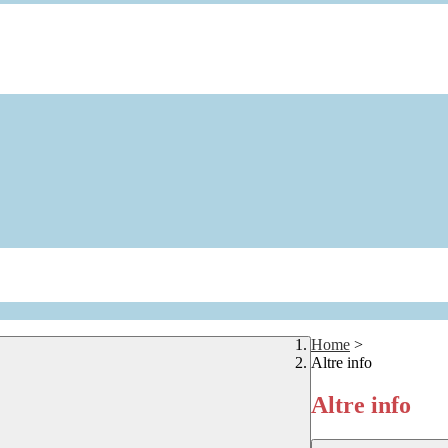
Home
>
Altre info
Altre info