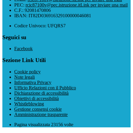
PEC:
rcic87100v@pec.istruzione.it
Link per inviare una mail
C.F.: 92081470806
IBAN: IT82D036916329100000046081
Codice Univoco: UFQRS7
Seguici su
Facebook
Sezione Link Utili
Cookie policy
Note legali
Informativa Privacy
Ufficio Relazioni con il Pubblico
Dichiarazione di accessibilità
Obiettivi di accessibilità
Whistleblowing
Gestione consensi cookie
Amministrazione trasparente
Pagina visualizzata
23156
volte