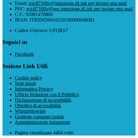
Email:
rcic87100v@istruzione.it
Link per inviare una mail
PEC:
rcic87100v@pec.istruzione.it
Link per inviare una mail
C.F.: 92081470806
IBAN: IT82D036916329100000046081
Codice Univoco: UFQRS7
Seguici su
Facebook
Sezione Link Utili
Cookie policy
Note legali
Informativa Privacy
Ufficio Relazioni con il Pubblico
Dichiarazione di accessibilità
Obiettivi di accessibilità
Whistleblowing
Gestione consensi cookie
Amministrazione trasparente
Pagina visualizzata
4464
volte