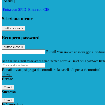
-
Entra con SPID
Entra con CIE
Seleziona utente
button close
×
Recupero password
button close
×
E-mail
Verrà inviato un messaggio all'indirizz
Non hai una e-mail associata al nome utente? Effettua il reset della password tram
E-mail inviata, si prega di controllare la casella di posta elettronica!
Errore
Chiudi
Successo
Chiudi
Informazione