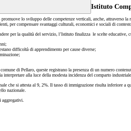
Istituto Com
co promuove
lo sviluppo delle competenze verticali, anche, attraverso la
nti, per compensare svantaggi culturali, economici e sociali di contest
e per la qualità del servizio, l’Istituto finalizza le scelte educative, cu
nni;
festano difficoltà di apprendimento per cause diverse;
riminazione;
el comune di Pellaro, queste registrano la presenza di un numero contenuto
da interpretare alla luce della modesta incidenza del comparto industriale
e che si attesta al 9, 2%. Il tasso di immigrazione risulta inferiore a que
ello nazionale.
i aggregativi.