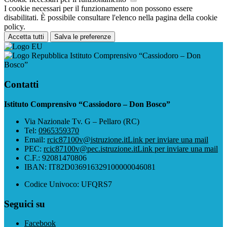
I cookie necessari per il funzionamento non possono essere
disabilitati. È possibile consultare l'elenco nella pagina della cookie
policy.
Accetta tutti
Salva le preferenze
Istituto Comprensivo “Cassiodoro – Don
Bosco”
Contatti
Istituto Comprensivo “Cassiodoro – Don Bosco”
Via Nazionale Tv. G – Pellaro (RC)
Tel:
0965359370
Email:
rcic87100v@istruzione.it
Link per inviare una mail
PEC:
rcic87100v@pec.istruzione.it
Link per inviare una mail
C.F.: 92081470806
IBAN: IT82D036916329100000046081
Codice Univoco: UFQRS7
Seguici su
Facebook