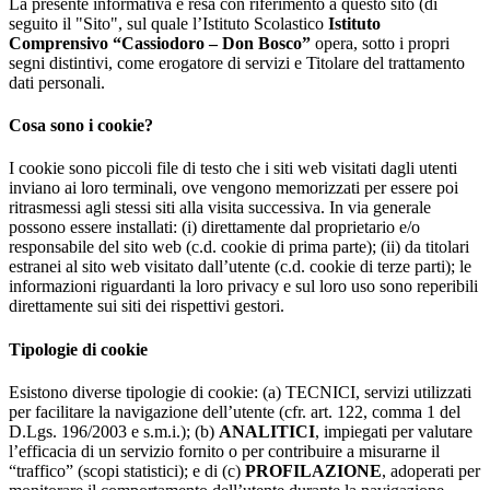
La presente informativa è resa con riferimento a questo sito (di
seguito il "Sito", sul quale l’Istituto Scolastico
Istituto
Comprensivo “Cassiodoro – Don Bosco”
opera, sotto i propri
segni distintivi, come erogatore di servizi e Titolare del trattamento
dati personali.
Cosa sono i cookie?
I cookie sono piccoli file di testo che i siti web visitati dagli utenti
inviano ai loro terminali, ove vengono memorizzati per essere poi
ritrasmessi agli stessi siti alla visita successiva. In via generale
possono essere installati: (i) direttamente dal proprietario e/o
responsabile del sito web (c.d. cookie di prima parte); (ii) da titolari
estranei al sito web visitato dall’utente (c.d. cookie di terze parti); le
informazioni riguardanti la loro privacy e sul loro uso sono reperibili
direttamente sui siti dei rispettivi gestori.
Tipologie di cookie
Esistono diverse tipologie di cookie: (a) TECNICI, servizi utilizzati
per facilitare la navigazione dell’utente (cfr. art. 122, comma 1 del
D.Lgs. 196/2003 e s.m.i.); (b)
ANALITICI
, impiegati per valutare
l’efficacia di un servizio fornito o per contribuire a misurarne il
“traffico” (scopi statistici); e di (c)
PROFILAZIONE
, adoperati per