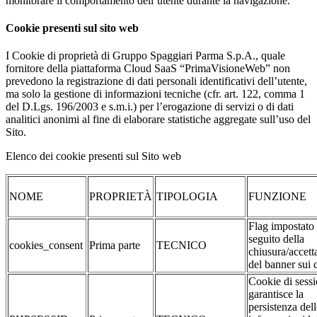
monitorare il comportamento dell’utente durante la navigazione.
Cookie presenti sul sito web
I Cookie di proprietà di Gruppo Spaggiari Parma S.p.A., quale
fornitore della piattaforma Cloud SaaS “PrimaVisioneWeb” non
prevedono la registrazione di dati personali identificativi dell’utente,
ma solo la gestione di informazioni tecniche (cfr. art. 122, comma 1
del D.Lgs. 196/2003 e s.m.i.) per l’erogazione di servizi o di dati
analitici anonimi al fine di elaborare statistiche aggregate sull’uso del
Sito.
Elenco dei cookie presenti sul Sito web
NOME
PROPRIETÀ
TIPOLOGIA
FUNZIONE
Flag impostato
seguito della
cookies_consent
Prima parte
TECNICO
chiusura/accett
del banner sui 
Cookie di sessi
garantisce la
persistenza dell