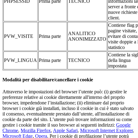
PHPSESSID
Prima parte
TECNICO
informazioni la
server a fronte 
nuove richieste
client.
Contiene flag p
pagine visitate,
ANALITICO
PVW_VISITE
Prima parte
evitare di conta
ANONIMIZZATO
visite doppie a 
statistico
Contiene la sig
PVW_LINGUA
Prima parte
TECNICO
della lingua
impostata
Modalità per disabilitare/cancellare i cookie
Attraverso le impostazioni del browser l’utente può: (i) gestire le
preferenze relative ai cookie direttamente all'interno del proprio
browser, impedendone l’installazione; (ii) eliminare dal proprio
browser i cookie già installati, incluso il cookie in cui è stato salvato
il consenso, eventualmente prestato dall’utente, all'installazione di
cookie da parte del sito. L’utente può trovare informazioni su come
gestire i cookie tramite il suo browser ai seguenti indirizzi:
Google
Chrome
,
Mozilla Firefox
,
Apple Safari
,
Microsoft Internet Explorer
,
Microsoft Edge
,
Opera
. Per i cookie di profilazione l’utente potrà