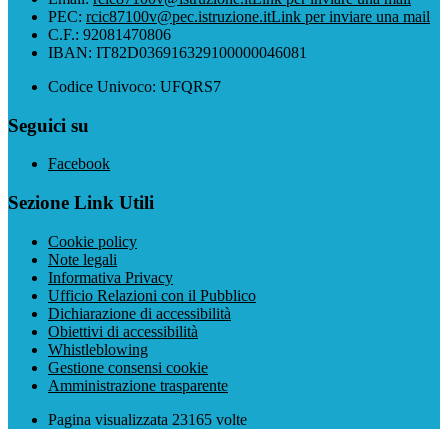
PEC:
rcic87100v@pec.istruzione.it
Link per inviare una mail
C.F.: 92081470806
IBAN: IT82D036916329100000046081
Codice Univoco: UFQRS7
Seguici su
Facebook
Sezione Link Utili
Cookie policy
Note legali
Informativa Privacy
Ufficio Relazioni con il Pubblico
Dichiarazione di accessibilità
Obiettivi di accessibilità
Whistleblowing
Gestione consensi cookie
Amministrazione trasparente
Pagina visualizzata
23165
volte