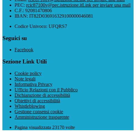
PEC:
rcic87100v@pec.istruzione.it
Link per inviare una mail
C.F.: 92081470806
IBAN: IT82D036916329100000046081
Codice Univoco: UFQRS7
Seguici su
Facebook
Sezione Link Utili
Cookie policy
Note legali
Informativa Privacy
Ufficio Relazioni con il Pubblico
Dichiarazione di accessibilità
Obiettivi di accessibilità
Whistleblowing
Gestione consensi cookie
Amministrazione trasparente
Pagina visualizzata
23170
volte