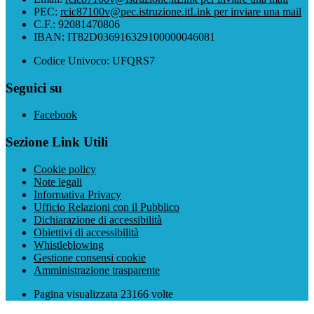
PEC:
rcic87100v@pec.istruzione.it
Link per inviare una mail
C.F.: 92081470806
IBAN: IT82D036916329100000046081
Codice Univoco: UFQRS7
Seguici su
Facebook
Sezione Link Utili
Cookie policy
Note legali
Informativa Privacy
Ufficio Relazioni con il Pubblico
Dichiarazione di accessibilità
Obiettivi di accessibilità
Whistleblowing
Gestione consensi cookie
Amministrazione trasparente
Pagina visualizzata
23166
volte