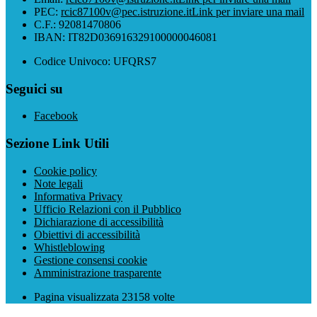
PEC:
rcic87100v@pec.istruzione.it
Link per inviare una mail
C.F.: 92081470806
IBAN: IT82D036916329100000046081
Codice Univoco: UFQRS7
Seguici su
Facebook
Sezione Link Utili
Cookie policy
Note legali
Informativa Privacy
Ufficio Relazioni con il Pubblico
Dichiarazione di accessibilità
Obiettivi di accessibilità
Whistleblowing
Gestione consensi cookie
Amministrazione trasparente
Pagina visualizzata
23158
volte