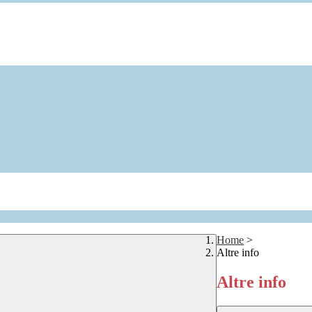
Home
>
Altre info
Altre info