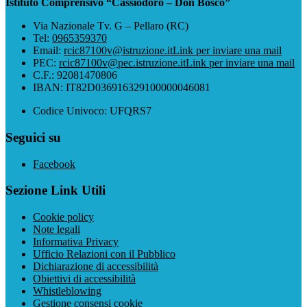
Istituto Comprensivo “Cassiodoro – Don Bosco”
Via Nazionale Tv. G – Pellaro (RC)
Tel:
0965359370
Email:
rcic87100v@istruzione.it
Link per inviare una mail
PEC:
rcic87100v@pec.istruzione.it
Link per inviare una mail
C.F.: 92081470806
IBAN: IT82D036916329100000046081
Codice Univoco: UFQRS7
Seguici su
Facebook
Sezione Link Utili
Cookie policy
Note legali
Informativa Privacy
Ufficio Relazioni con il Pubblico
Dichiarazione di accessibilità
Obiettivi di accessibilità
Whistleblowing
Gestione consensi cookie