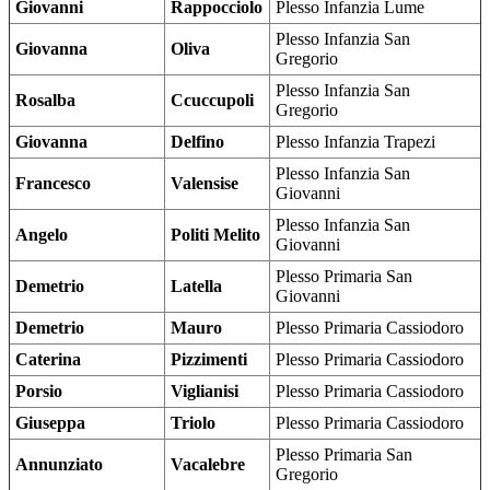
Giovanni
Rappocciolo
Plesso Infanzia Lume
Plesso Infanzia San
Giovanna
Oliva
Gregorio
Plesso Infanzia San
Rosalba
Ccuccupoli
Gregorio
Giovanna
Delfino
Plesso Infanzia Trapezi
Plesso Infanzia San
Francesco
Valensise
Giovanni
Plesso Infanzia San
Angelo
Politi Melito
Giovanni
Plesso Primaria San
Demetrio
Latella
Giovanni
Demetrio
Mauro
Plesso Primaria Cassiodoro
Caterina
Pizzimenti
Plesso Primaria Cassiodoro
Porsio
Viglianisi
Plesso Primaria Cassiodoro
Giuseppa
Triolo
Plesso Primaria Cassiodoro
Plesso Primaria San
Annunziato
Vacalebre
Gregorio