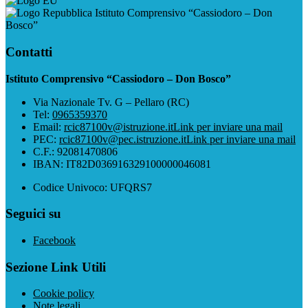
Istituto Comprensivo “Cassiodoro – Don
Bosco”
Contatti
Istituto Comprensivo “Cassiodoro – Don Bosco”
Via Nazionale Tv. G – Pellaro (RC)
Tel:
0965359370
Email:
rcic87100v@istruzione.it
Link per inviare una mail
PEC:
rcic87100v@pec.istruzione.it
Link per inviare una mail
C.F.: 92081470806
IBAN: IT82D036916329100000046081
Codice Univoco: UFQRS7
Seguici su
Facebook
Sezione Link Utili
Cookie policy
Note legali