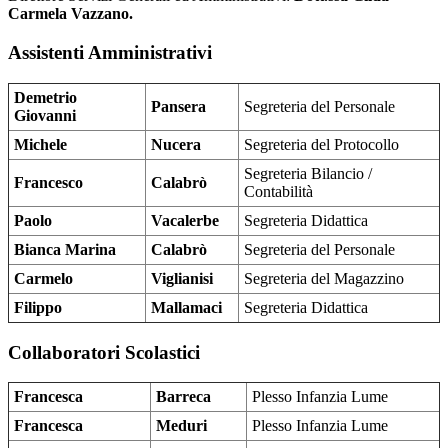
Carmela Vazzano.
Assistenti Amministrativi
Demetrio
Pansera
Segreteria del Personale
Giovanni
Michele
Nucera
Segreteria del Protocollo
Segreteria Bilancio /
Francesco
Calabrò
Contabilità
Paolo
Vacalerbe
Segreteria Didattica
Bianca Marina
Calabrò
Segreteria del Personale
Carmelo
Viglianisi
Segreteria del Magazzino
Filippo
Mallamaci
Segreteria Didattica
Collaboratori Scolastici
Francesca
Barreca
Plesso Infanzia Lume
Francesca
Meduri
Plesso Infanzia Lume