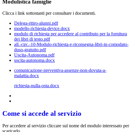
Modulistica famiglie
Clicca i link sottostanti per consultare i documenti.
Delega-ritiro-alunni.pdf
modello-richiesta-device.docx
modulo di richiesta per accedere al contributo per la fornitura
dei libri di testo.pdf
all.-circ.-10-Modulo-richiesta-e-riconsegna-libri-in-comodato-
duso-gratuito.pdf
Uscita-Autonoma.pdf
uscita-autonoma.docx
comunicazione-preventiva-assenze-non-dovuta-a-
malattia.docx
richiesta-nulla-osta.docx
Come si accede al servizio
Per accedere al servizio cliccare sul nome del modulo interessato per
scaricarlo.