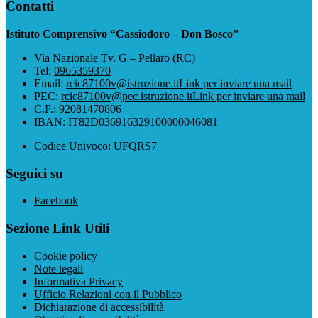
Contatti
Istituto Comprensivo “Cassiodoro – Don Bosco”
Via Nazionale Tv. G – Pellaro (RC)
Tel:
0965359370
Email:
rcic87100v@istruzione.it
Link per inviare una mail
PEC:
rcic87100v@pec.istruzione.it
Link per inviare una mail
C.F.: 92081470806
IBAN: IT82D036916329100000046081
Codice Univoco: UFQRS7
Seguici su
Facebook
Sezione Link Utili
Cookie policy
Note legali
Informativa Privacy
Ufficio Relazioni con il Pubblico
Dichiarazione di accessibilità