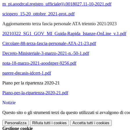
m_pi.aoodrcal.registro_ufficiale(i).0018027.11-10-2021.pdf
sciopero_15-20_ottobre_2021-prot..pdf
Aggiornamento terza fascia personale ATA triennio 2021/2023
20210322_SG1_GOV_MI_Guida-Rapida_Istanze-OnLine_v.1.pdf
Circolare-88-terza-fascia-personale-ATA-21-23.pdf
Decreto-Ministeriale-3-marzo-2021-n.-50-1.pdf
nota-18-marzo-2021-aoodgper-9256.pdf
parere-dgcasis-idcert-1.pdf
Piano per la ripartenza 2020-21
Piano-per-la-ripartenza-2020-21.pdf
Notizie
Questo sito o gli strumenti terzi da questo utilizzati si avvalgono di coo
Personalizza
Rifiuta tutti
i cookies
Accetta tutti
i cookies
Gestione cookie