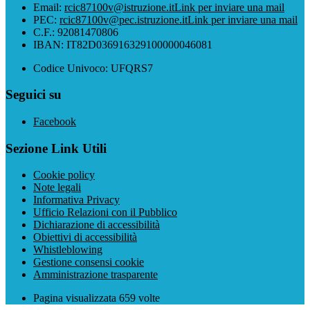
Email:
rcic87100v@istruzione.it
Link per inviare una mail
PEC:
rcic87100v@pec.istruzione.it
Link per inviare una mail
C.F.: 92081470806
IBAN: IT82D036916329100000046081
Codice Univoco: UFQRS7
Seguici su
Facebook
Sezione Link Utili
Cookie policy
Note legali
Informativa Privacy
Ufficio Relazioni con il Pubblico
Dichiarazione di accessibilità
Obiettivi di accessibilità
Whistleblowing
Gestione consensi cookie
Amministrazione trasparente
Pagina visualizzata
659
volte