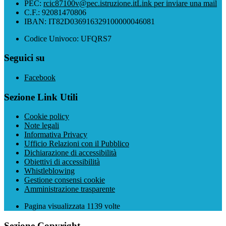
PEC:
rcic87100v@pec.istruzione.it
Link per inviare una mail
C.F.: 92081470806
IBAN: IT82D036916329100000046081
Codice Univoco: UFQRS7
Seguici su
Facebook
Sezione Link Utili
Cookie policy
Note legali
Informativa Privacy
Ufficio Relazioni con il Pubblico
Dichiarazione di accessibilità
Obiettivi di accessibilità
Whistleblowing
Gestione consensi cookie
Amministrazione trasparente
Pagina visualizzata
1139
volte
Sezione Copyright