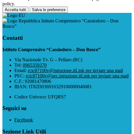
policy.
Accetta tutti
Salva le preferenze
Istituto Comprensivo “Cassiodoro – Don
Bosco”
Contatti
Istituto Comprensivo “Cassiodoro – Don Bosco”
Via Nazionale Tv. G – Pellaro (RC)
Tel:
0965359370
Email:
rcic87100v@istruzione.it
Link per inviare una mail
PEC:
rcic87100v@pec.istruzione.it
Link per inviare una mail
C.F.: 92081470806
IBAN: IT82D036916329100000046081
Codice Univoco: UFQRS7
Seguici su
Facebook
Sezione Link Utili