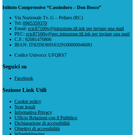
Istituto Comprensivo “Cassiodoro – Don Bosco”
Via Nazionale Tv. G – Pellaro (RC)
Tel:
0965359370
Email:
rcic87100v@istruzione.it
Link per inviare una mail
PEC:
rcic87100v@pec.istruzione.it
Link per inviare una mail
C.F.: 92081470806
IBAN: IT82D036916329100000046081
Codice Univoco: UFQRS7
Seguici su
Facebook
Sezione Link Utili
Cookie policy
Note legali
Informativa Privacy
Ufficio Relazioni con il Pubblico
Dichiarazione di accessibilità
Obiettivi di accessibilità
Whistleblowing