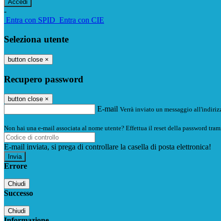
-
Entra con SPID
Entra con CIE
Seleziona utente
button close
×
Recupero password
button close
×
E-mail
Verrà inviato un messaggio all'indirizz
Non hai una e-mail associata al nome utente? Effettua il reset della password tram
E-mail inviata, si prega di controllare la casella di posta elettronica!
Errore
Chiudi
Successo
Chiudi
Informazione