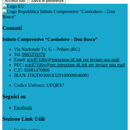
Accetta tutti
Salva le preferenze
Istituto Comprensivo “Cassiodoro – Don
Bosco”
Contatti
Istituto Comprensivo “Cassiodoro – Don Bosco”
Via Nazionale Tv. G – Pellaro (RC)
Tel:
0965359370
Email:
rcic87100v@istruzione.it
Link per inviare una mail
PEC:
rcic87100v@pec.istruzione.it
Link per inviare una mail
C.F.: 92081470806
IBAN: IT82D036916329100000046081
Codice Univoco: UFQRS7
Seguici su
Facebook
Sezione Link Utili