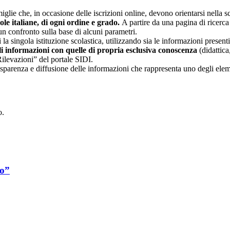
glie che, in occasione delle iscrizioni online, devono orientarsi nella sce
uole italiane, di ogni ordine e grado.
A partire da una pagina di ricerca e
un confronto sulla base di alcuni parametri.
 la singola istituzione scolastica, utilizzando sia le informazioni present
li informazioni con quelle di propria esclusiva conoscenza
(didattica,
Rilevazioni” del portale SIDI.
asparenza e diffusione delle informazioni che rappresenta uno degli eleme
o.
co”