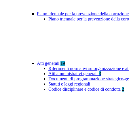
Piano triennale per la prevenzione della corruzione
Piano triennale per la prevenzione della co
Atti generali
19
Riferimenti normativi su organizzazione e at
Atti amministrativi generali
3
Documenti di programmazione strategico-ge
Statuti e leggi regionali
Codice disciplinare e codice di condotta
2