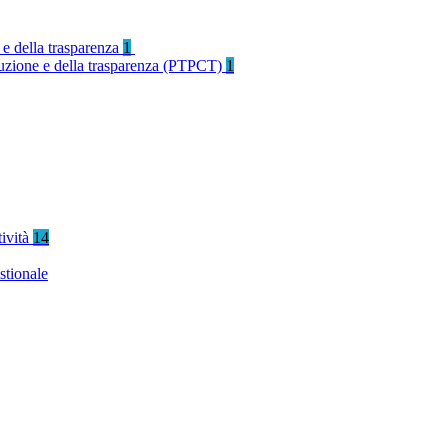
 e della trasparenza
1
rruzione e della trasparenza (PTPCT)
1
tività
14
stionale