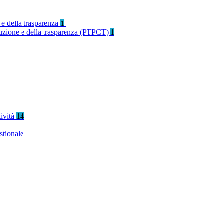
 e della trasparenza
1
rruzione e della trasparenza (PTPCT)
1
tività
14
stionale