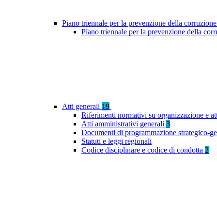
Piano triennale per la prevenzione della corruzione
Piano triennale per la prevenzione della co
Atti generali
19
Riferimenti normativi su organizzazione e at
Atti amministrativi generali
3
Documenti di programmazione strategico-ge
Statuti e leggi regionali
Codice disciplinare e codice di condotta
2