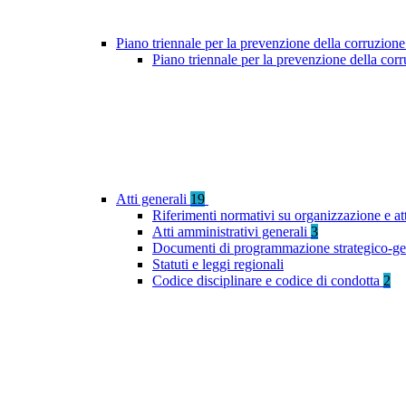
Piano triennale per la prevenzione della corruzione
Piano triennale per la prevenzione della co
Atti generali
19
Riferimenti normativi su organizzazione e at
Atti amministrativi generali
3
Documenti di programmazione strategico-ge
Statuti e leggi regionali
Codice disciplinare e codice di condotta
2