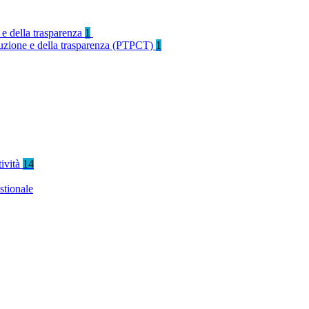
 e della trasparenza
1
rruzione e della trasparenza (PTPCT)
1
tività
14
stionale