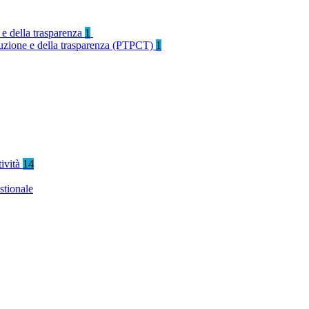
 e della trasparenza
1
rruzione e della trasparenza (PTPCT)
1
tività
14
stionale