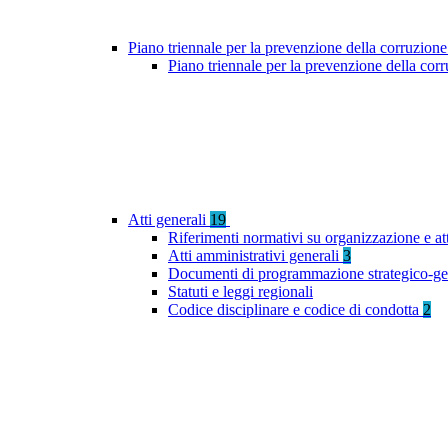
Piano triennale per la prevenzione della corruzione
Piano triennale per la prevenzione della co
Atti generali
19
Riferimenti normativi su organizzazione e at
Atti amministrativi generali
3
Documenti di programmazione strategico-ge
Statuti e leggi regionali
Codice disciplinare e codice di condotta
2