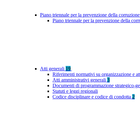
Piano triennale per la prevenzione della corruzione
Piano triennale per la prevenzione della co
Atti generali
19
Riferimenti normativi su organizzazione e at
Atti amministrativi generali
3
Documenti di programmazione strategico-ge
Statuti e leggi regionali
Codice disciplinare e codice di condotta
2