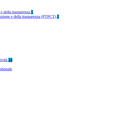
 e della trasparenza
1
rruzione e della trasparenza (PTPCT)
1
tività
14
stionale