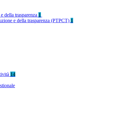
 e della trasparenza
1
rruzione e della trasparenza (PTPCT)
1
tività
14
stionale