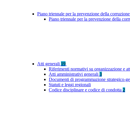
Piano triennale per la prevenzione della corruzione
Piano triennale per la prevenzione della co
Atti generali
19
Riferimenti normativi su organizzazione e at
Atti amministrativi generali
3
Documenti di programmazione strategico-ge
Statuti e leggi regionali
Codice disciplinare e codice di condotta
2