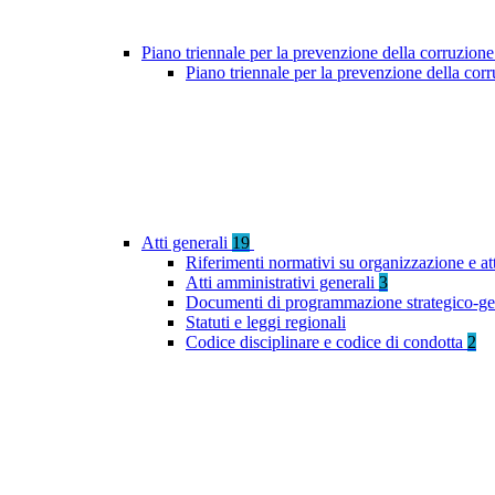
Piano triennale per la prevenzione della corruzione
Piano triennale per la prevenzione della co
Atti generali
19
Riferimenti normativi su organizzazione e at
Atti amministrativi generali
3
Documenti di programmazione strategico-ge
Statuti e leggi regionali
Codice disciplinare e codice di condotta
2