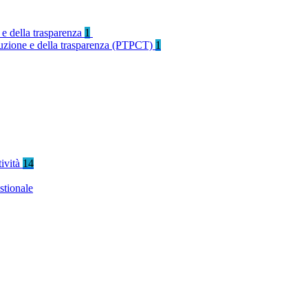
 e della trasparenza
1
rruzione e della trasparenza (PTPCT)
1
tività
14
stionale