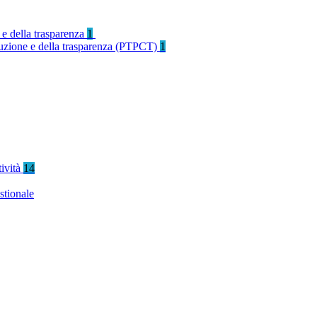
 e della trasparenza
1
rruzione e della trasparenza (PTPCT)
1
tività
14
stionale