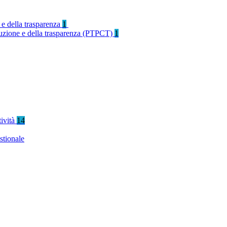
 e della trasparenza
1
rruzione e della trasparenza (PTPCT)
1
tività
14
stionale