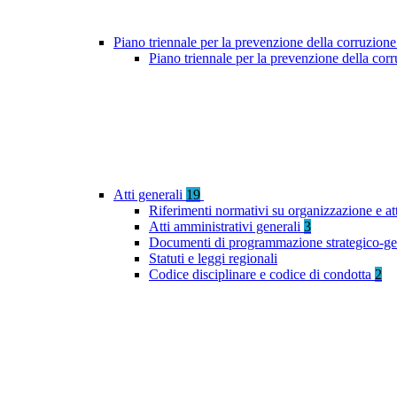
Piano triennale per la prevenzione della corruzione
Piano triennale per la prevenzione della co
Atti generali
19
Riferimenti normativi su organizzazione e at
Atti amministrativi generali
3
Documenti di programmazione strategico-ge
Statuti e leggi regionali
Codice disciplinare e codice di condotta
2