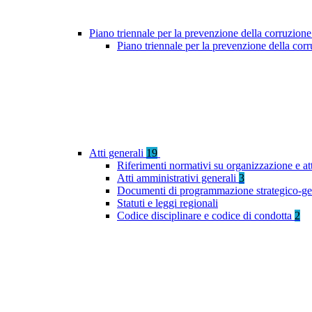
Piano triennale per la prevenzione della corruzione
Piano triennale per la prevenzione della co
Atti generali
19
Riferimenti normativi su organizzazione e at
Atti amministrativi generali
3
Documenti di programmazione strategico-ge
Statuti e leggi regionali
Codice disciplinare e codice di condotta
2