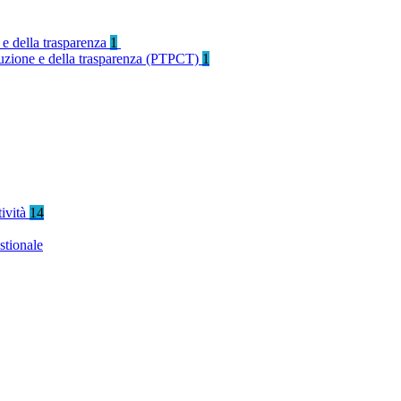
 e della trasparenza
1
rruzione e della trasparenza (PTPCT)
1
tività
14
stionale