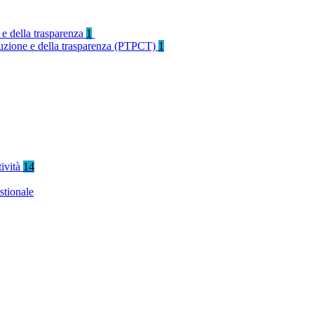
 e della trasparenza
1
rruzione e della trasparenza (PTPCT)
1
tività
14
stionale