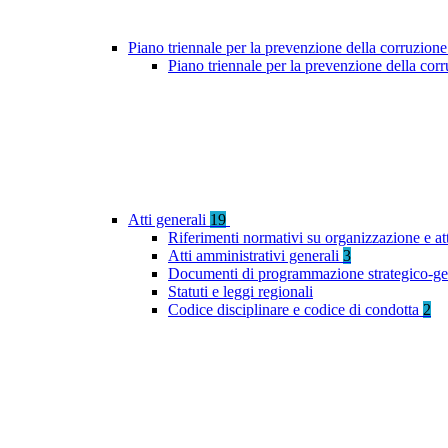
Piano triennale per la prevenzione della corruzione
Piano triennale per la prevenzione della co
Atti generali
19
Riferimenti normativi su organizzazione e at
Atti amministrativi generali
3
Documenti di programmazione strategico-ge
Statuti e leggi regionali
Codice disciplinare e codice di condotta
2