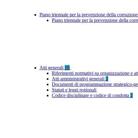
Piano triennale per la prevenzione della corruzione
Piano triennale per la prevenzione della co
Atti generali
19
Riferimenti normativi su organizzazione e at
Atti amministrativi generali
3
Documenti di programmazione strategico-ge
Statuti e leggi regionali
Codice disciplinare e codice di condotta
2