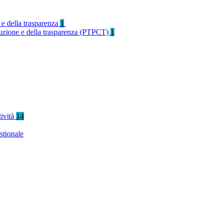
 e della trasparenza
1
rruzione e della trasparenza (PTPCT)
1
tività
14
stionale